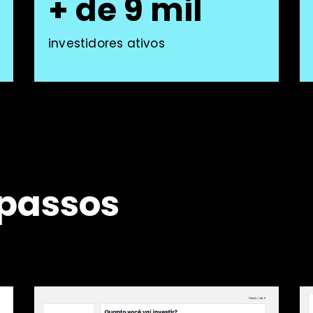
+ de 9 mil
investidores ativos
 passos