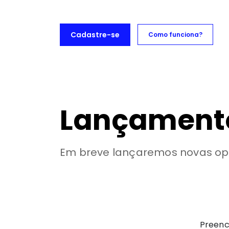
Cadastre-se
Como funciona?
lizações Captable
Captable Marketplace
Lançament
Em breve lançaremos novas opo
Preenc