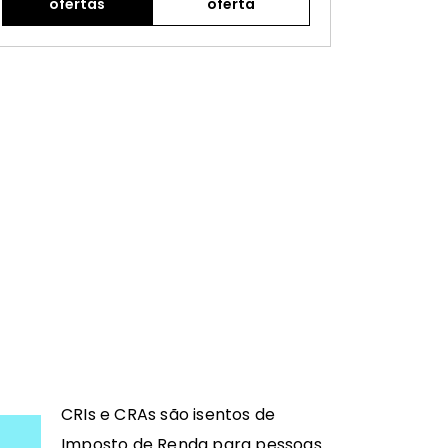
ofertas
oferta
CRIs e CRAs são isentos de
Imposto de Renda para pessoas