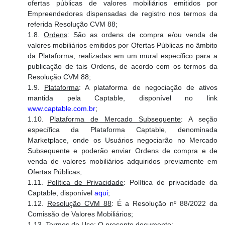
ofertas públicas de valores mobiliários emitidos por
Empreendedores dispensadas de registro nos termos da
referida Resolução CVM 88;
1.8.
Ordens
: São as ordens de compra e/ou venda de
valores mobiliários emitidos por Ofertas Públicas no âmbito
da Plataforma, realizadas em um mural específico para a
publicação de tais Ordens, de acordo com os termos da
Resolução CVM 88;
1.9.
Plataforma
: A plataforma de negociação de ativos
mantida pela Captable, disponível no link
www.captable.com.br
;
1.10.
Plataforma de Mercado Subsequente
: A seção
específica da Plataforma Captable, denominada
Marketplace, onde os Usuários negociarão no Mercado
Subsequente e poderão enviar Ordens de compra e de
venda de valores mobiliários adquiridos previamente em
Ofertas Públicas;
1.11.
Política de Privacidade
: Política de privacidade da
Captable, disponível
aqui
;
1.12.
Resolução CVM 88
: É a Resolução nº 88/2022 da
Comissão de Valores Mobiliários;
1.13.
Termos de Uso
: O presente documento;