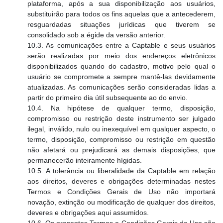
plataforma, após a sua disponibilização aos usuários,
substituirão para todos os fins aquelas que a antecederem,
resguardadas situações jurídicas que tiverem se
consolidado sob a égide da versão anterior.
10.3. As comunicações entre a Captable e seus usuários
serão realizadas por meio dos endereços eletrônicos
disponibilizados quando do cadastro, motivo pelo qual o
usuário se compromete a sempre mantê-las devidamente
atualizadas. As comunicações serão consideradas lidas a
partir do primeiro dia útil subsequente ao do envio.
10.4. Na hipótese de qualquer termo, disposição,
compromisso ou restrição deste instrumento ser julgado
ilegal, inválido, nulo ou inexequível em qualquer aspecto, o
termo, disposição, compromisso ou restrição em questão
não afetará ou prejudicará as demais disposições, que
permanecerão inteiramente hígidas.
10.5. A tolerância ou liberalidade da Captable em relação
aos direitos, deveres e obrigações determinadas nestes
Termos e Condições Gerais de Uso não importará
novação, extinção ou modificação de qualquer dos direitos,
deveres e obrigações aqui assumidos.
10.6. Os presentes Termos e Condições Gerais de Uso são