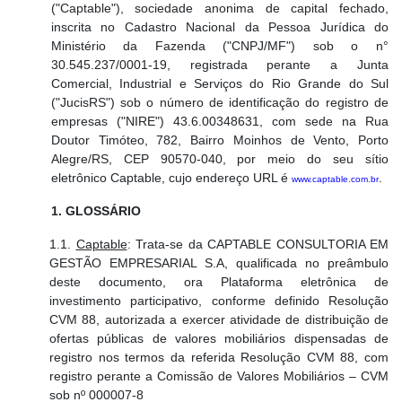
("Captable"), sociedade anonima de capital fechado,
inscrita no Cadastro Nacional da Pessoa Jurídica do
Ministério da Fazenda ("CNPJ/MF") sob o n°
30.545.237/0001-19, registrada perante a Junta
Comercial, Industrial e Serviços do Rio Grande do Sul
("JucisRS") sob o número de identificação do registro de
empresas ("NIRE") 43.6.00348631, com sede na Rua
Doutor Timóteo, 782, Bairro Moinhos de Vento, Porto
Alegre/RS, CEP 90570-040, por meio do seu sítio
eletrônico Captable, cujo endereço URL é
.
www.captable.com.br
1. GLOSSÁRIO
1.1.
Captable
: Trata-se da CAPTABLE CONSULTORIA EM
GESTÃO EMPRESARIAL S.A, qualificada no preâmbulo
deste documento, ora Plataforma eletrônica de
investimento participativo, conforme definido Resolução
CVM 88, autorizada a exercer atividade de distribuição de
ofertas públicas de valores mobiliários dispensadas de
registro nos termos da referida Resolução CVM 88, com
registro perante a Comissão de Valores Mobiliários – CVM
sob nº 000007-8