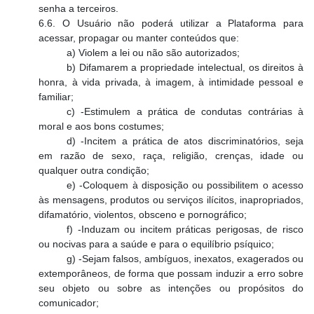
senha a terceiros.
6.6. O Usuário não poderá utilizar a Plataforma para
acessar, propagar ou manter conteúdos que:
a) Violem a lei ou não são autorizados;
b) Difamarem a propriedade intelectual, os direitos à
honra, à vida privada, à imagem, à intimidade pessoal e
familiar;
c) -Estimulem a prática de condutas contrárias à
moral e aos bons costumes;
d) -Incitem a prática de atos discriminatórios, seja
em razão de sexo, raça, religião, crenças, idade ou
qualquer outra condição;
e) -Coloquem à disposição ou possibilitem o acesso
às mensagens, produtos ou serviços ilícitos, inapropriados,
difamatório, violentos, obsceno e pornográfico;
f) -Induzam ou incitem práticas perigosas, de risco
ou nocivas para a saúde e para o equilíbrio psíquico;
g) -Sejam falsos, ambíguos, inexatos, exagerados ou
extemporâneos, de forma que possam induzir a erro sobre
seu objeto ou sobre as intenções ou propósitos do
comunicador;