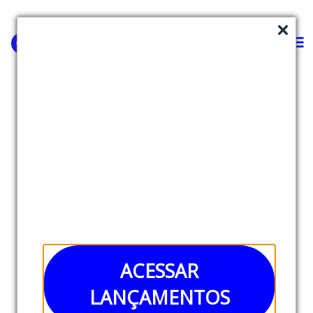
4.events
SaaS
Em breve estaremos atualizando a descrição do
projeto
ACESSAR
LANÇAMENTOS