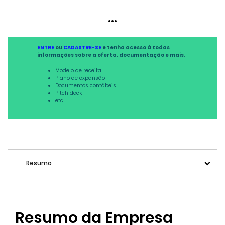
...
ENTRE
ou
CADASTRE-SE
e tenha acesso à todas
informações sobre a oferta, documentação e mais.
Modelo de receita
Plano de expansão
Documentos contábeis
Pitch deck
etc...
Resumo
Resumo da Empresa