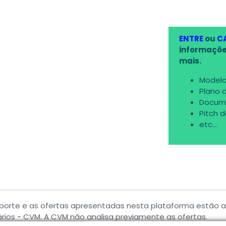
ENTRE
ou
C
informaçõe
mais.
Modelo
Plano 
Docum
Pitch 
etc...
porte e as ofertas apresentadas nesta plataforma estão
ários - CVM. A CVM não analisa previamente as ofertas.