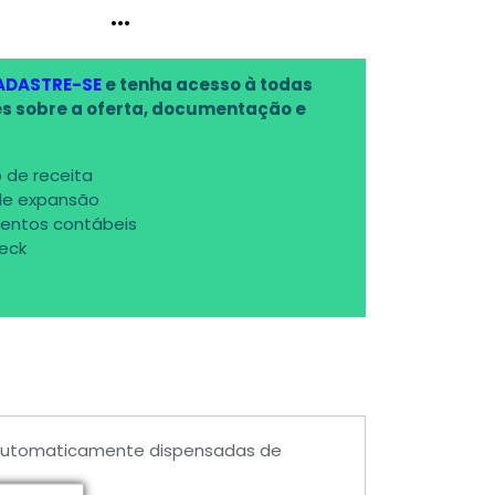
...
ADASTRE-SE
e tenha acesso à todas
s sobre a oferta, documentação e
 de receita
de expansão
entos contábeis
deck
 automaticamente dispensadas de