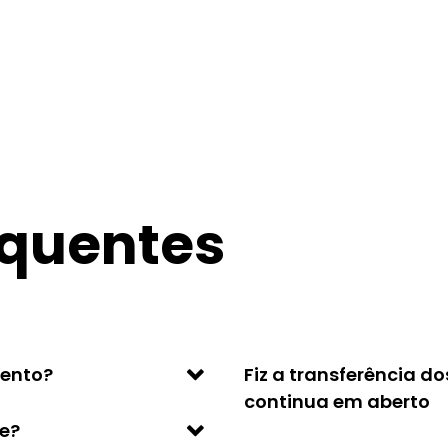
equentes
mento?
Fiz a transferência d
continua em aberto
le?