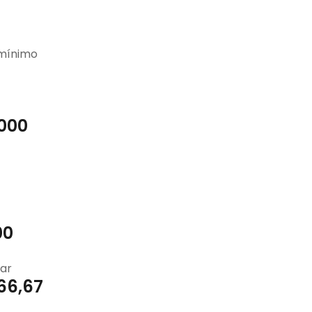
 mínimo
.000
00
ar
66,67