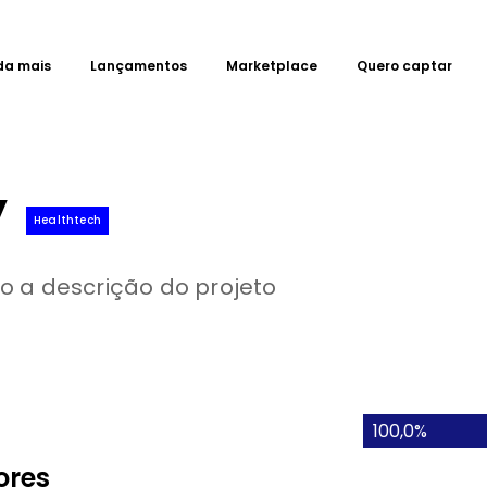
da mais
Lançamentos
Marketplace
Quero captar
y
Healthtech
o a descrição do projeto
100,0%
ores