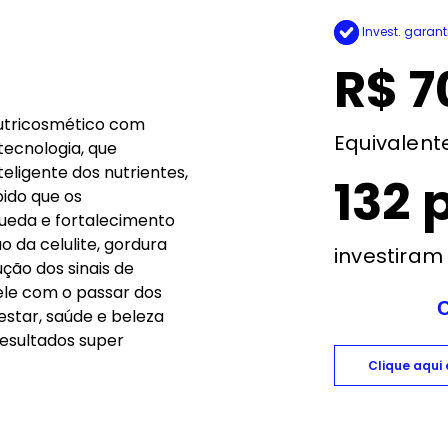
Invest. garant
R$ 7
nutricosmético com
Equivalent
tecnologia, que
eligente dos nutrientes,
132 
pido que os
queda e fortalecimento
 da celulite, gordura
investiram
ção dos sinais de
le com o passar dos
star, saúde e beleza
esultados super
Clique aqui