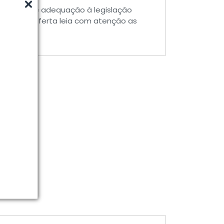
estadas, de adequação à legislação
itar uma oferta leia com atenção as
m
seu