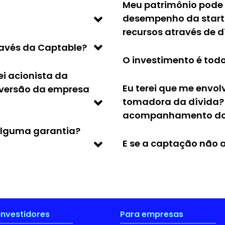
Meu patrimônio pode 
desempenho da start
recursos através de d
ravés da Captable?
O investimento é todo
ei acionista da
Eu terei que me envol
versão da empresa
tomadora da dívida?
acompanhamento dos
alguma garantia?
E se a captação não a
investidores
Para empresas