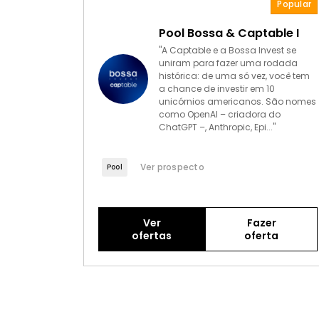
Popular
Pool Bossa & Captable I
"A Captable e a Bossa Invest se
uniram para fazer uma rodada
histórica: de uma só vez, você tem
a chance de investir em 10
unicórnios americanos. São nomes
como OpenAI – criadora do
ChatGPT –, Anthropic, Epi..."
Ver prospecto
Pool
Ver
Fazer
ofertas
oferta