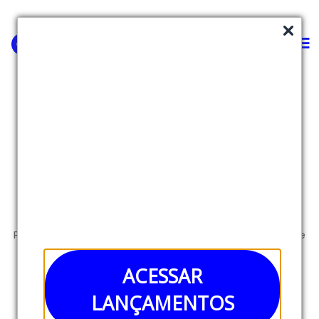
Health ID
Healthtech
Plataforma de saúde preventiva através de At Home
Lab Tests que permite fazer diversos check-ups de
ACESSAR
saúde com poucas gotas de sangue.
LANÇAMENTOS