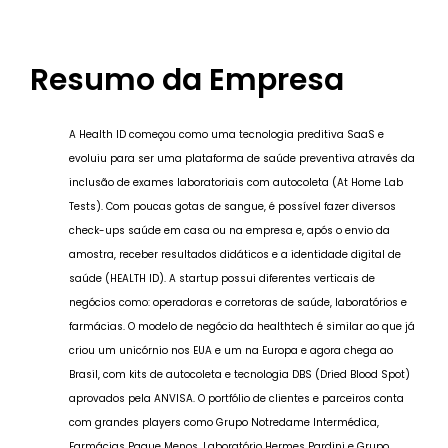
Resumo da Empresa
A Health ID começou como uma tecnologia preditiva SaaS e
evoluiu para ser uma plataforma de saúde preventiva através da
inclusão de exames laboratoriais com autocoleta (At Home Lab
Tests). Com poucas gotas de sangue, é possível fazer diversos
check-ups saúde em casa ou na empresa e, após o envio da
amostra, receber resultados didáticos e a identidade digital de
saúde (HEALTH ID). A startup possui diferentes verticais de
negócios como: operadoras e corretoras de saúde, laboratórios e
farmácias. O modelo de negócio da healthtech é similar ao que já
criou um unicórnio nos EUA e um na Europa e agora chega ao
Brasil, com kits de autocoleta e tecnologia DBS (Dried Blood Spot)
aprovados pela ANVISA. O portfólio de clientes e parceiros conta
com grandes players como Grupo Notredame Intermédica,
Farmácias Pague Menos, Laboratório Hermes Pardini e Grupo