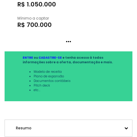
R$ 1.050.000
Mínimo a captar
R$ 700.000
...
ENTRE
ou
CADASTRE-SE
e tenha acesso à todas
informações sobre a oferta, documentação e mais.
Modelo de receita
Plano de expansão
Documentos contábeis
Pitch deck
etc...
Resumo