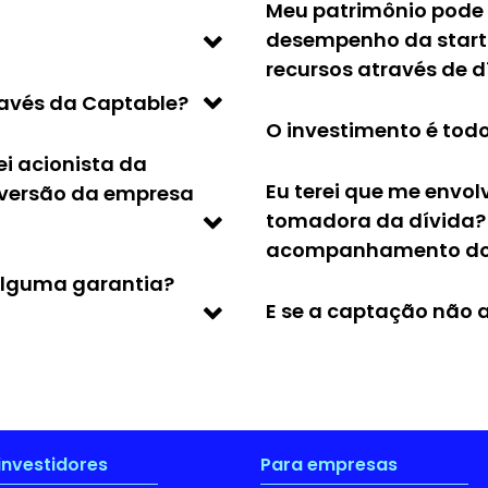
Meu patrimônio pode 
desempenho da start
recursos através de d
ravés da Captable?
O investimento é todo
ei acionista da
Eu terei que me envol
versão da empresa
tomadora da dívida?
acompanhamento dos
alguma garantia?
E se a captação não a
investidores
Para empresas