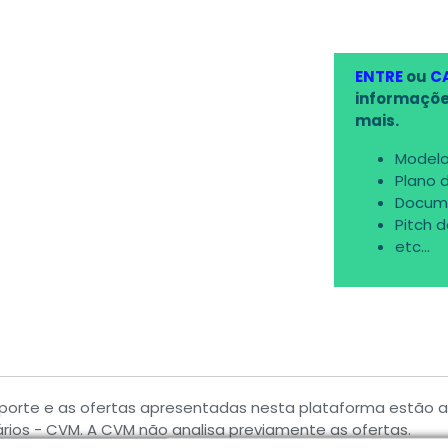
ENTRE
ou
C
informaçõe
mais.
Modelo
Plano 
Docum
Pitch 
etc...
porte e as ofertas apresentadas nesta plataforma estão
ários - CVM. A CVM não analisa previamente as ofertas.