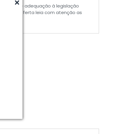
estadas, de adequação à legislação
itar uma oferta leia com atenção as
m
seu