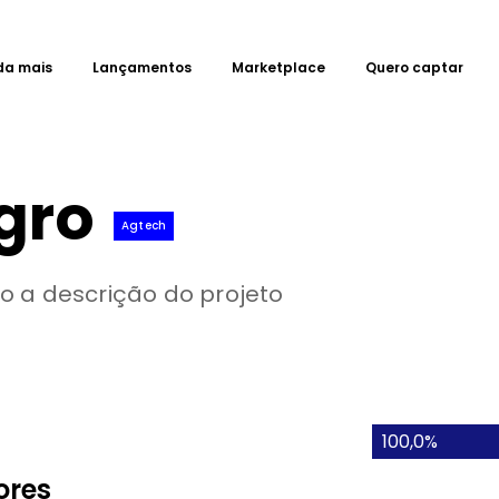
da mais
Lançamentos
Marketplace
Quero captar
gro
Agtech
o a descrição do projeto
100,0%
ores