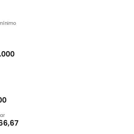
 mínimo
.000
00
ar
66,67