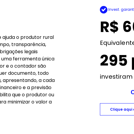
Invest. garant
R$ 6
 ajuda o produtor rural
Equivalent
empo, transparência,
brigações legais
295
de uma ferramenta única
tor e o contador são
quer documento, todo
investiram
a, apresentando, a cada
inanceiro e a previsão
bilita que o produtor ou
ra minimizar o valor a
Clique aqui