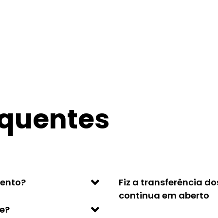
equentes
mento?
Fiz a transferência d
continua em aberto
le?