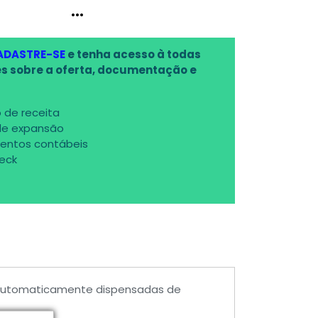
...
ADASTRE-SE
e tenha acesso à todas
s sobre a oferta, documentação e
 de receita
de expansão
entos contábeis
deck
 automaticamente dispensadas de