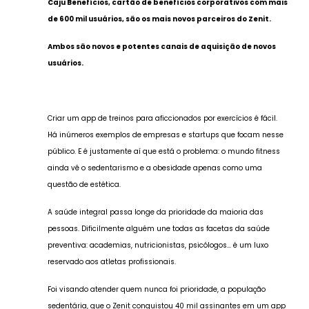
Caju Benefícios, cartão de benefícios corporativos com mais
de 600 mil usuários, são os mais novos parceiros do Zenit.
Ambos são novos e potentes canais de aquisição de novos
usuários.
Criar um app de treinos para aficcionados por exercícios é fácil.
Há inúmeros exemplos de empresas e startups que focam nesse
público. E é justamente aí que está o problema: o mundo fitness
ainda vê o sedentarismo e a obesidade apenas como uma
questão de estética.
A saúde integral passa longe da prioridade da maioria das
pessoas. Dificilmente alguém une todas as facetas da saúde
preventiva: academias, nutricionistas, psicólogos… é um luxo
reservado aos atletas profissionais.
Foi visando atender quem nunca foi prioridade, a população
sedentária, que o Zenit conquistou 40 mil assinantes em um app