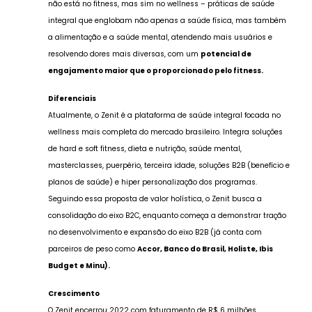
não está no fitness, mas sim no wellness – práticas de saúde
integral que englobam não apenas a saúde física, mas também
a alimentação e a saúde mental, atendendo mais usuários e
resolvendo dores mais diversas, com um
potencial de
engajamento maior que o proporcionado pelo fitness.
Diferenciais
Atualmente, o Zenit é a plataforma de saúde integral focada no
wellness mais completa do mercado brasileiro. Integra soluções
de hard e soft fitness, dieta e nutrição, saúde mental,
masterclasses, puerpério, terceira idade, soluções B2B (benefício e
planos de saúde) e hiper personalização dos programas.
Seguindo essa proposta de valor holística, o Zenit busca a
consolidação do eixo B2C, enquanto começa a demonstrar tração
no desenvolvimento e expansão do eixo B2B (já conta com
parceiros de peso como
Accor, Banco do Brasil, Holiste, Ibis
Budget e Minu).
Crescimento
O Zenit encerrou 2022 com faturamento de R$ 6 milhões,