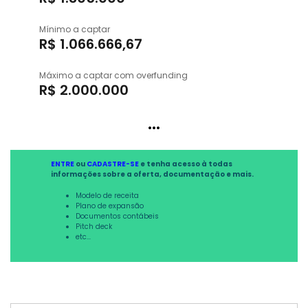
Mínimo a captar
R$ 1.066.666,67
Máximo a captar com overfunding
R$ 2.000.000
...
ENTRE
ou
CADASTRE-SE
e tenha acesso à todas
informações sobre a oferta, documentação e mais.
Modelo de receita
Plano de expansão
Documentos contábeis
Pitch deck
etc...