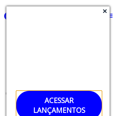
Zenit
Healthtech
O Zenit é um app de práticas de saúde integral e
mudança de hábitos. A healthtech já ultrapassou os
ACESSAR
40 mil assinantes ativos na modalidade de venda
LANÇAMENTOS
direta ao consumidor (B2C) e começa a tracionar o