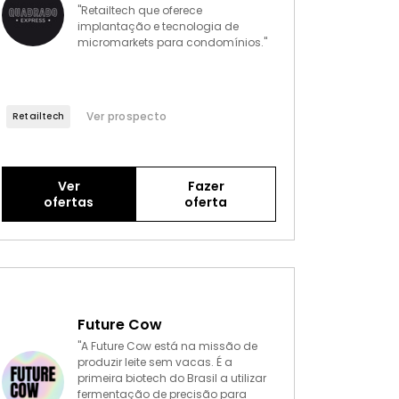
"Retailtech que oferece
implantação e tecnologia de
micromarkets para condomínios."
Ver prospecto
Retailtech
Ver
Fazer
ofertas
oferta
Future Cow
"A Future Cow está na missão de
produzir leite sem vacas. É a
primeira biotech do Brasil a utilizar
fermentação de precisão para