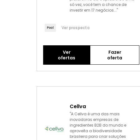
só vez, você tem a chance de
investir em 17 negócios..."
Ver prospecto
Pool
Ver
Fazer
ofertas
oferta
Cellva
"A Cellva é uma das mais
inovadoras empresas de
ingredientes B2B do mundo e
aproveita a biodiversidade
brasileira para criar soluções