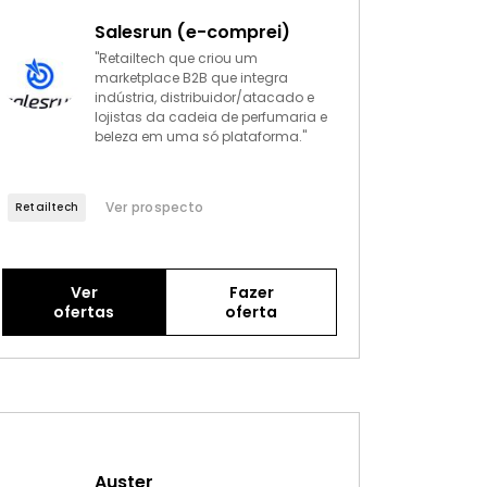
Salesrun (e-comprei)
"Retailtech que criou um
marketplace B2B que integra
indústria, distribuidor/atacado e
lojistas da cadeia de perfumaria e
beleza em uma só plataforma."
Ver prospecto
Retailtech
Ver
Fazer
ofertas
oferta
Auster