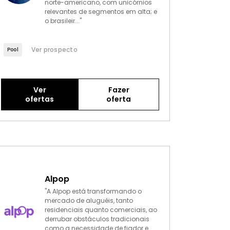
norte-americano, com unicórnios
relevantes de segmentos em alta; e
o brasileir..."
Ver prospecto
Pool
Ver
Fazer
ofertas
oferta
Alpop
"A Alpop está transformando o
mercado de aluguéis, tanto
residenciais quanto comerciais, ao
derrubar obstáculos tradicionais
como a necessidade de fiador e