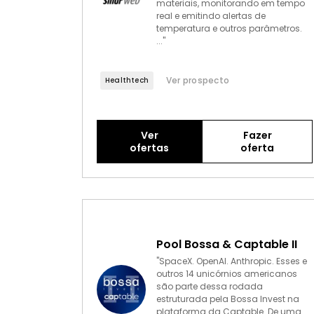
materiais, monitorando em tempo
real e emitindo alertas de
temperatura e outros parâmetros.
..."
Ver prospecto
Healthtech
Ver
Fazer
ofertas
oferta
Pool Bossa & Captable II
"SpaceX. OpenAI. Anthropic. Esses e
outros 14 unicórnios americanos
são parte dessa rodada
estruturada pela Bossa Invest na
plataforma da Captable. De uma