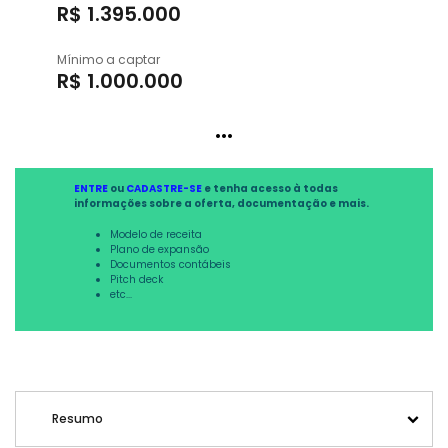
R$ 1.395.000
Mínimo a captar
R$ 1.000.000
...
ENTRE
ou
CADASTRE-SE
e tenha acesso à todas
informações sobre a oferta, documentação e mais.
Modelo de receita
Plano de expansão
Documentos contábeis
Pitch deck
etc...
Resumo