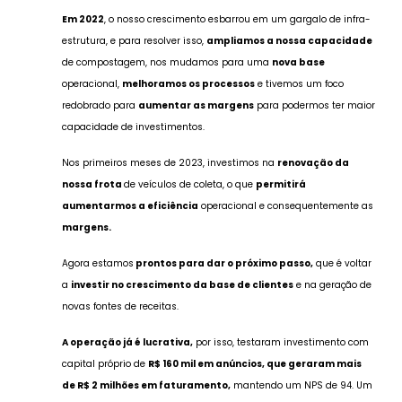
Em 2022
, o nosso crescimento esbarrou em um gargalo de infra-
estrutura, e para resolver isso,
ampliamos a nossa capacidade
de compostagem, nos mudamos para uma
nova base
operacional,
melhoramos os processos
e tivemos um foco
redobrado para
aumentar as margens
para podermos ter maior
capacidade de investimentos.
Nos primeiros meses de 2023, investimos na
renovação da
nossa frota
de veículos de coleta, o que
permitirá
aumentarmos a eficiência
operacional e consequentemente as
margens.
Agora estamos
prontos para dar o próximo passo,
que é voltar
a
investir no crescimento da base de clientes
e na geração de
novas fontes de receitas.
A operação já é lucrativa,
por isso, testaram investimento com
capital próprio de
R$ 160 mil em anúncios, que geraram mais
de R$ 2 milhões em faturamento,
mantendo um NPS de 94. Um