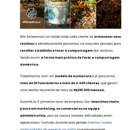
Nós fornecemos um balde onde cada cliente irá
armazenar seus
resíduos
e periodicamente passamos na casa das pessoas para
recolher o baldinho e fazer a compostagem
dos resíduos.
Sendo assim
a forma mais prática de fazer a compostagem
doméstica.
Trabalhamos com um
modelo de assinatura
e já possuímos
mais de 30 funcionários e mais de 4.400 clientes
, que geram
uma receita recorrente de mais de
R$310.000 mensais.
Durante os 5 primeiros anos da empresa, nós i
nvestimos muito
pouco em marketing, no comercial ou na equipe
administrativa,
pois as nossas maiores dificuldades eram
operacionais. Contudo, durante este período
tivemos muitas
oportunidades de aparecer na mídia
espontaneamente.