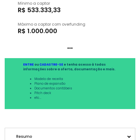
Mínimo a captar
R$ 533.333,33
Máximo a captar com overfunding
R$ 1.000.000
...
ENTRE
ou
CADASTRE-SE
e tenha acesso à todas
informações sobre a oferta, documentação e mais.
Modelo de receita
Plano de expansão
Documentos contábeis
Pitch deck
etc...
Resumo