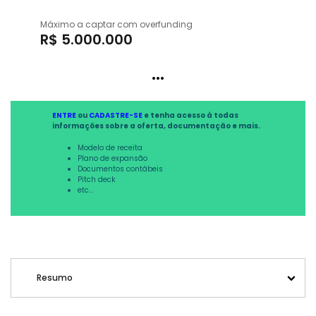
Máximo a captar com overfunding
R$ 5.000.000
...
ENTRE
ou
CADASTRE-SE
e tenha acesso à todas
informações sobre a oferta, documentação e mais.
Modelo de receita
Plano de expansão
Documentos contábeis
Pitch deck
etc...
Resumo