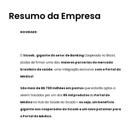
Resumo da Empresa
NOVIDADE:
O
Sicoob,
gigante do setor de Banking
Cooperado no Brasil,
acaba de firmar uma das
maiores parcerias do mercado
brasileiro de saúde:
uma integração exclusiva
com o Portal do
Médico!
São mais de R$ 700 milhões em pontos
que estarão aptos a
serem trocados por um dos
86 mil produtos
do
Portal do
Médico
no Hub da Saúde do Sicoob
– ou seja, um benefício
gigante aos cooperados do Sicoob e um novo patamar para
o Portal do Médico.