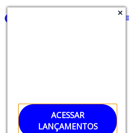
Portal do Médico
Healthtech
O Portal do Médico é o marketplace online onde
profissionais da saúde e empresas podem adquirir
ACESSAR
suprimentos e equipamentos médicos de diversos
LANÇAMENTOS
fornecedores em um só lugar. Em 2022, a healthtech