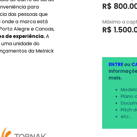
R$ 800.0
 líder em
 Rio Grande do Sul e
 e investimentos que
Máximo a cap
R$ 1.500.
onteúdo, imobiliário,
alls de bairro do sul do
onveniência para
cia das pessoas que
ENTRE
ou
C
 onde a marca está
informaçõe
Porto Alegre e Canoas,
mais.
s de experiência.
A
Modelo
e uma unidade do
Plano 
ançamentos da Melnick
Docum
Pitch 
etc...