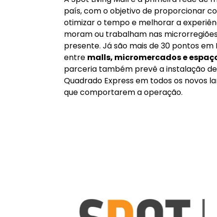
empresa de incorporação imobiliária
empreendimentos de alto-padrão
no
da
Tornak, holding de participações
atua nos segmentos comunicação e c
digital, arenas e varejo.
A Spot Living Mall é a primeira rede de m
país, com o objetivo de proporcionar c
otimizar o tempo e melhorar a experiên
moram ou trabalham nas microrregiões
presente. Já são mais de 30 pontos em 
entre
malls, micromercados e espaço
parceria também prevê a instalação d
Quadrado Express em todos os novos l
que comportarem a operação.