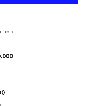
 mínimo
0.000
00
ar