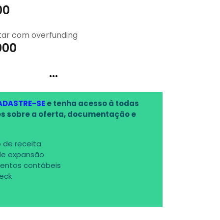
00
tar com overfunding
000
...
ADASTRE-SE
e tenha acesso à todas
s sobre a oferta, documentação e
 de receita
de expansão
entos contábeis
deck