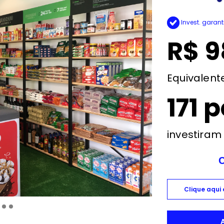
Invest. garant
R$ 9
Equivalente
171 
investiram
Clique aqui