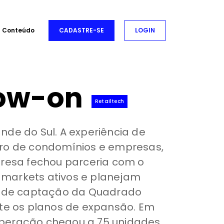
Conteúdo
CADASTRE-SE
LOGIN
low-on
Retailtech
de do Sul. A experiência de
tro de condomínios e empresas,
mpresa fechou parceria com o
 markets ativos e planejam
da de captação da Quadrado
nte os planos de expansão. Em
operação chegou a 75 unidades