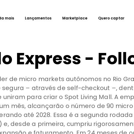
da mais
Lançamentos
Marketplace
Quero captar
 Express - Fol
der de micro markets autônomos no Rio Gran
 segura – através de self-checkout –, den
se uniram para criar o Spot Living Mall. A e
 um mês, alcançarão o número de 90 micro
 operando até 2028. Essa é a segunda roda
) e, desde a primeira, cumpriu rigorosame
 expansão e faturamento. Em 24 meses de 