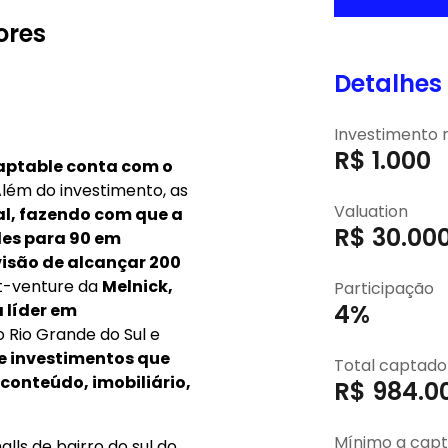
Detalhes
Investimento
R$ 1.000
ores
Valuation
R$ 30.00
Participação
4%
aptable conta com o
lém do investimento, as
Total captado
al, fazendo com que a
R$ 984.0
des para 90 em
isão de alcançar 200
Mínimo a capt
t-venture da
Melnick,