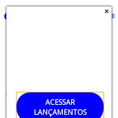
Zenit
Healthtech
O Zenit é um app de práticas de saúde integral e
mudança de hábitos. A healthtech já ultrapassou os
ACESSAR
40 mil assinantes ativos na modalidade de venda
LANÇAMENTOS
direta ao consumidor (B2C) e começa a tracionar o