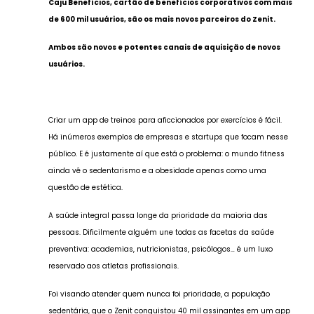
Caju Benefícios, cartão de benefícios corporativos com mais
de 600 mil usuários, são os mais novos parceiros do Zenit.
Ambos são novos e potentes canais de aquisição de novos
usuários.
Criar um app de treinos para aficcionados por exercícios é fácil.
Há inúmeros exemplos de empresas e startups que focam nesse
público. E é justamente aí que está o problema: o mundo fitness
ainda vê o sedentarismo e a obesidade apenas como uma
questão de estética.
A saúde integral passa longe da prioridade da maioria das
pessoas. Dificilmente alguém une todas as facetas da saúde
preventiva: academias, nutricionistas, psicólogos… é um luxo
reservado aos atletas profissionais.
Foi visando atender quem nunca foi prioridade, a população
sedentária, que o Zenit conquistou 40 mil assinantes em um app