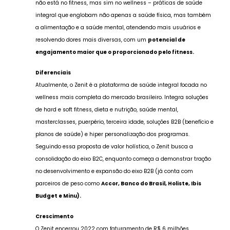
não está no fitness, mas sim no wellness – práticas de saúde
integral que englobam não apenas a saúde física, mas também
a alimentação e a saúde mental, atendendo mais usuários e
resolvendo dores mais diversas, com um
potencial de
engajamento maior que o proporcionado pelo fitness.
Diferenciais
Atualmente, o Zenit é a plataforma de saúde integral focada no
wellness mais completa do mercado brasileiro. Integra soluções
de hard e soft fitness, dieta e nutrição, saúde mental,
masterclasses, puerpério, terceira idade, soluções B2B (benefício e
planos de saúde) e hiper personalização dos programas.
Seguindo essa proposta de valor holística, o Zenit busca a
consolidação do eixo B2C, enquanto começa a demonstrar tração
no desenvolvimento e expansão do eixo B2B (já conta com
parceiros de peso como
Accor, Banco do Brasil, Holiste, Ibis
Budget e Minu).
Crescimento
O Zenit encerrou 2022 com faturamento de R$ 6 milhões,