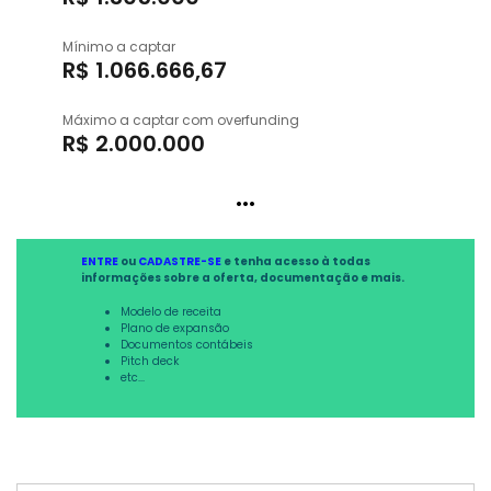
Mínimo a captar
R$ 1.066.666,67
Máximo a captar com overfunding
R$ 2.000.000
...
ENTRE
ou
CADASTRE-SE
e tenha acesso à todas
informações sobre a oferta, documentação e mais.
Modelo de receita
Plano de expansão
Documentos contábeis
Pitch deck
etc...