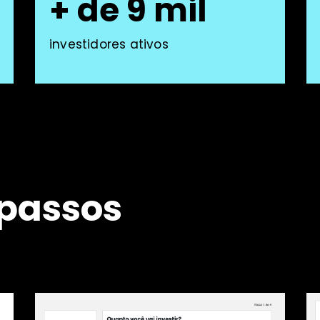
+ de 9 mil
investidores ativos
 passos