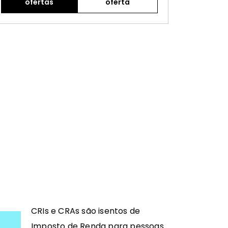
ofertas
oferta
CRIs e CRAs são isentos de
Imposto de Renda para pessoas