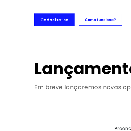
Cadastre-se
Como funciona?
lizações Captable
Captable Marketplace
Lançament
Em breve lançaremos novas opo
Preenc