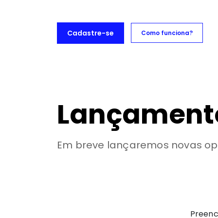
Cadastre-se
Como funciona?
lizações Captable
Captable Marketplace
Lançament
Em breve lançaremos novas opo
Preenc