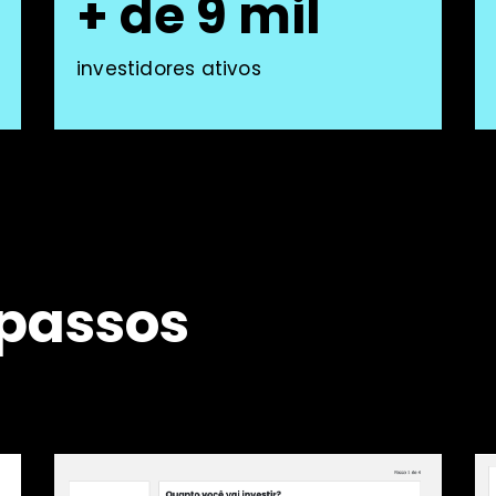
+ de 9 mil
investidores ativos
 passos