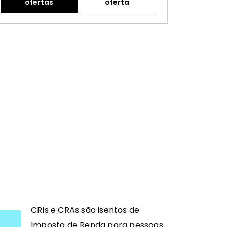
ofertas
oferta
CRIs e CRAs são isentos de
Imposto de Renda para pessoas